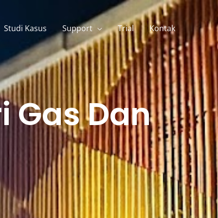
Studi Kasus
Support
Trial
Kontak
ri Gas Dan